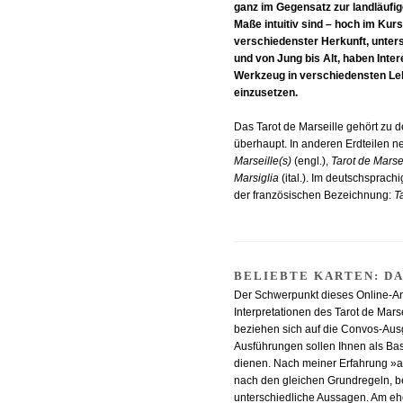
ganz im Gegensatz zur landläufi
Maße intuitiv sind – hoch im Ku
verschiedenster Herkunft, unter
und von Jung bis Alt, haben Inter
Werkzeug in verschiedensten Le
einzusetzen.
Das Tarot de Marseille gehört zu d
überhaupt. In anderen Erdteilen 
Marseille(s)
(engl.),
Tarot de Marse
Marsiglia
(ital.). Im deutschsprach
der französischen Bezeichnung:
T
BELIEBTE KARTEN: D
Der Schwerpunkt dieses Online-A
Interpretationen des Tarot de Mar
beziehen sich auf die Convos-Au
Ausführungen sollen Ihnen als Bas
dienen. Nach meiner Erfahrung »ar
nach den gleichen Grundregeln, b
unterschiedliche Aussagen. Am ehe