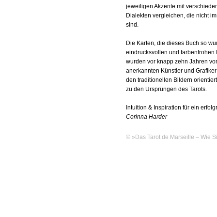
jeweiligen Akzente mit verschied
Dialekten vergleichen, die nicht i
sind.
Die Karten, die dieses Buch so wu
eindrucksvollen und farbenfrohen
wurden vor knapp zehn Jahren vom
anerkannten Künstler und Grafike
den traditionellen Bildern orientier
zu den Ursprüngen des Tarots.
Intuition & Inspiration für ein erf
Corinna Harder
© »Das Tarot de Marseille – Wie Si